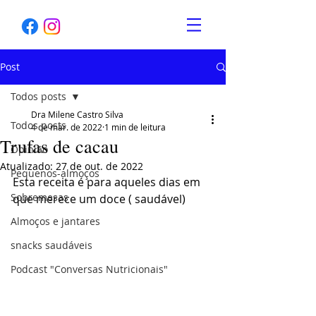
Post
Todos posts
Dra Milene Castro Silva
Todos posts
4 de mar. de 2022
1 min de leitura
Trufas de cacau
Opinião
Atualizado:
27 de out. de 2022
Pequenos-almoços
Esta receita é para aqueles dias em 
Sobremesas
que merece um doce ( saudável) 
Almoços e jantares
snacks saudáveis
Podcast "Conversas Nutricionais"