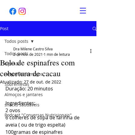
Post
Todos posts
Dra Milene Castro Silva
Todos posts
2 de nov. de 2021
1 min de leitura
Bolo de espinafres com
Opinião
cobertura de cacau
Pequenos-almoços
Atualizado:
27 de out. de 2022
Sobremesas
Duração: 20 minutos 
Almoços e jantares
Ingredientes: 
snacks saudáveis
2 ovos
Podcast "Conversas Nutricionais"
6 colheres de sopa de farinha de 
aveia ( ou de trigo espelta) 
100gramas de espinafres