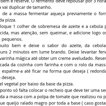
 bem e reserve. O fermento deve repousar por 3 hor
 vai duplicar de tamanho. 
s de a massa fermentar aqueça previamente o for
a pizza. 
oque 1 colher de sobremesa de azeite e a cebola pi
lúcida, mas atenção, sem queimar, e adicione logo 
 pequenos. 
muito bem e deixe o sabor do azeite, da cebola
uns 2 minutos em lume brando. Deixe levantar fervu
varinha mágica até obter um creme aveludado. Reser
ncada da cozinha com farinha e com o rolo da mass
espalme-a até ficar na forma que deseja ( redonda
 deseja. 
l vegetal por baixo da base da pizza. 
ponto só falta colocar o recheio que deve ter uma se
re toda a massa com a polpa de tomate que realizou no 