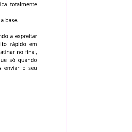
ca totalmente 
a base. 
o a espreitar 
to rápido em 
inar no final, 
que só quando 
 enviar o seu 