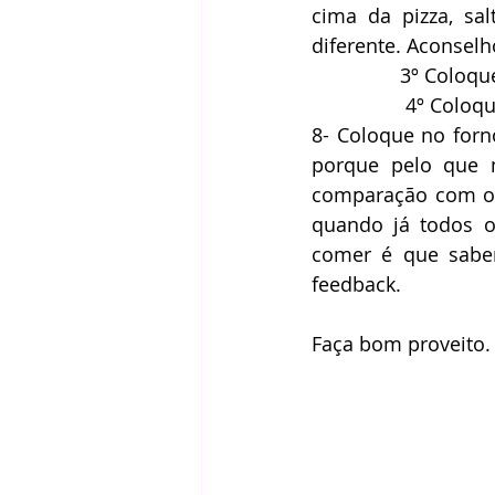
cima da pizza, sal
diferente. Aconselh
		3º Colo
             
8- Coloque no forn
porque pelo que 
comparação com os 
quando já todos o
comer é que saber
feedback. 
Faça bom proveito.