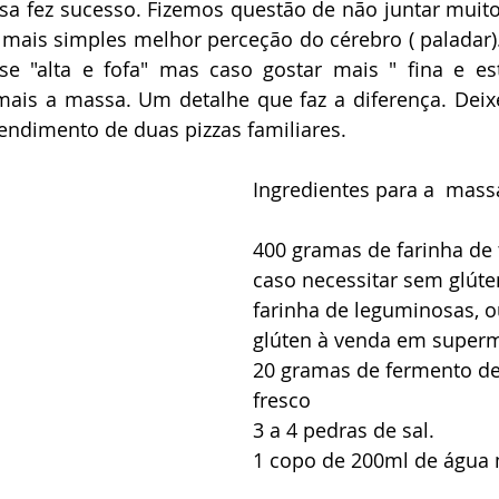
asa fez sucesso. Fizemos questão de não juntar muitos
mais simples melhor perceção do cérebro ( paladar). 
e "alta e fofa" mas caso gostar mais " fina e esta
 mais a massa. Um detalhe que faz a diferença. Deix
rendimento de duas pizzas familiares. 
Ingredientes para a  mass
400 gramas de farinha de t
caso necessitar sem glúten
farinha de leguminosas, o
glúten à venda em superm
20 gramas de fermento de
fresco 
3 a 4 pedras de sal. 
1 copo de 200ml de água 