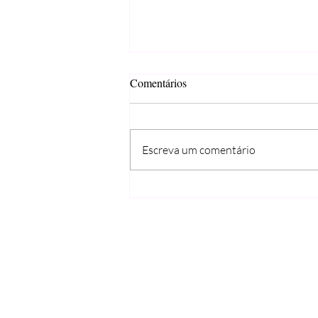
Comentários
Escreva um comentário
Sopa cremosa de feijão-verde