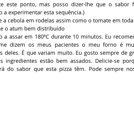
te este ponto, mas posso dizer-lhe que o sabor fi
o a experimentar esta sequência.) 
que a cebola em rodelas assim como o tomate em toda 
    4º Coloque o atum bem distribuído
o a assar em 180ºC durante 10 minutos. Eu recomend
me dizem os meus pacientes o meu forno é mui
deles. É que variam muito. Eu gosto sempre de grat
s ingredientes estão bem assados. Delicie-se por
á do sabor que esta pizza têm. Pode sempre nos
 