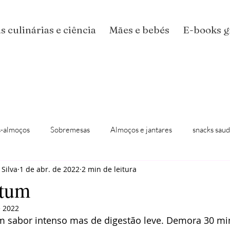
s culinárias e ciência
Mães e bebés
E-books g
-almoços
Sobremesas
Almoços e jantares
snacks saud
 Silva
1 de abr. de 2022
2 min de leitura
atum
e 2022
m sabor intenso mas de digestão leve. Demora 30 minu