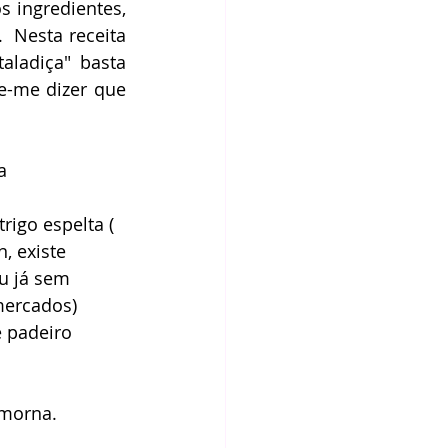
 ingredientes, 
 Nesta receita 
ladiça" basta 
e-me dizer que 
a 
rigo espelta ( 
, existe 
u já sem 
ercados) 
 padeiro 
morna. 