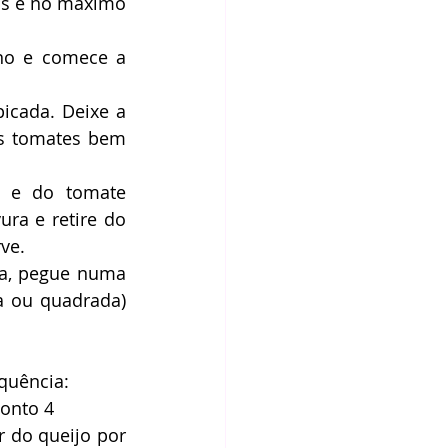
as e no máximo 
no e comece a 
cada. Deixe a 
os tomates bem 
 e do tomate 
ra e retire do 
ve. 
a, pegue numa 
 ou quadrada) 
quência: 
ponto 4