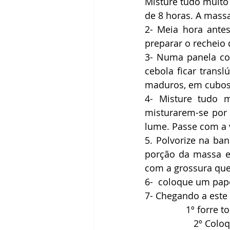
Misture tudo muito
de 8 horas. A massa
2- Meia hora ante
preparar o recheio d
3- Numa panela col
cebola ficar trans
maduros, em cubos
4- Misture tudo 
misturarem-se por 
lume. Passe com a 
5. Polvorize na ba
porção da massa e 
com a grossura que
6-  coloque um pape
7- Chegando a este 
  		1º for
                 2º Coloque queijo ralado magro por toda a base ( caso gostar do queijo por 			 