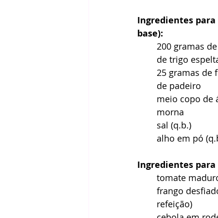
Ingredientes para 
base): 
200 gramas de 
de trigo espelt
25 gramas de 
de padeiro 
meio copo de 
morna 
sal (q.b.) 
alho em pó (q.b
Ingredientes para 
tomate madur
frango desfiad
refeição) 
cebola em rod