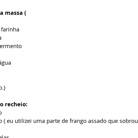
a massa ( 
farinha 
a
fermento 
água 
.)  
o recheio: 
o 
o ( eu utilizei uma parte de frango assado que sobro
elas