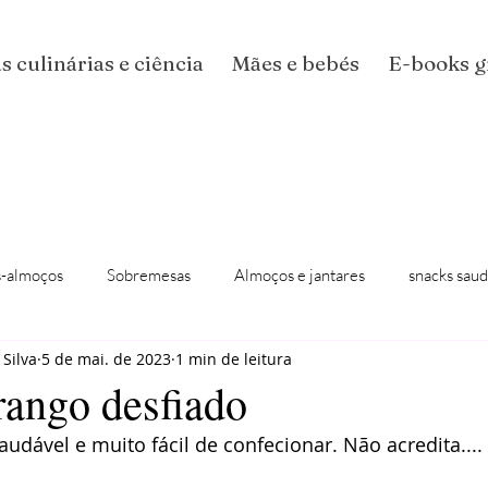
s culinárias e ciência
Mães e bebés
E-books g
-almoços
Sobremesas
Almoços e jantares
snacks saud
 Silva
5 de mai. de 2023
1 min de leitura
rango desfiado
audável e muito fácil de confecionar. Não acredita....