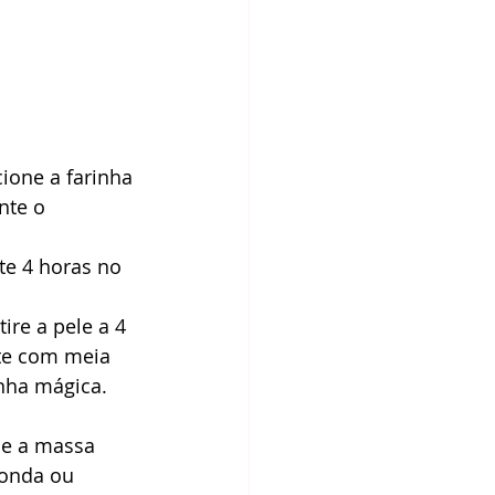
ione a farinha 
nte o 
te 4 horas no 
re a pele a 4 
te com meia 
nha mágica. 
he a massa 
onda ou 