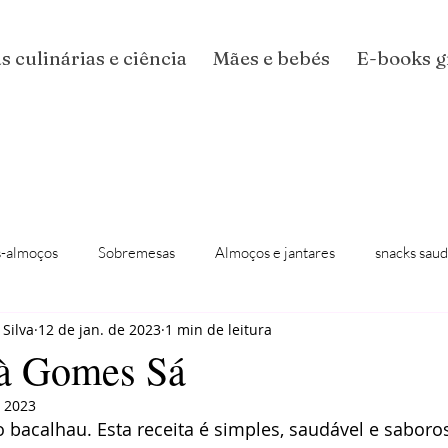
s culinárias e ciência
Mães e bebés
E-books g
-almoços
Sobremesas
Almoços e jantares
snacks saud
 Silva
12 de jan. de 2023
1 min de leitura
 à Gomes Sá
e 2023
bacalhau. Esta receita é simples, saudável e saboros