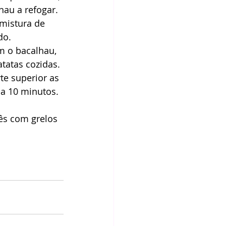
au a refogar. 
mistura de 
do. 
m o bacalhau, 
tatas cozidas. 
te superior as 
 a 10 minutos. 
ês com grelos 