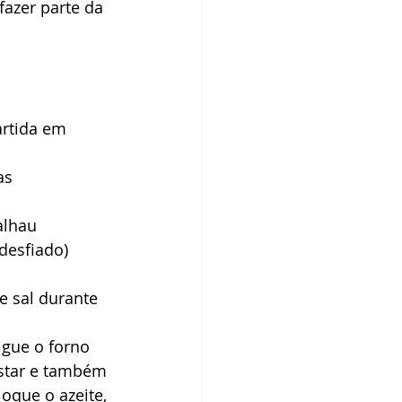
azer parte da 
rtida em 
as
alhau 
desfiado) 
e sal durante 
igue o forno 
ostar e também 
oque o azeite, 