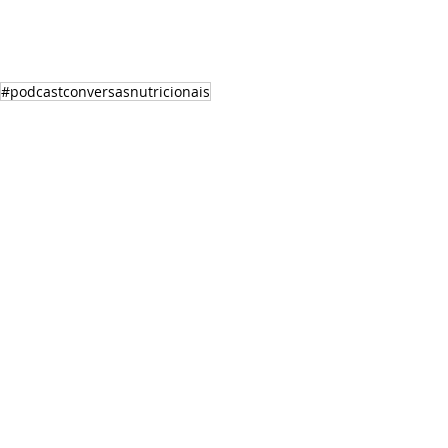
#podcastconversasnutricionais
Podcast "Conversas Nutricionais"
Posts recentes
Ver tudo