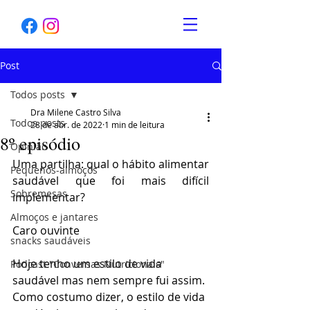
Post
Todos posts
Dra Milene Castro Silva
Todos posts
28 de abr. de 2022
1 min de leitura
8º episódio
Opinião
Uma partilha: qual o hábito alimentar 
Pequenos-almoços
saudável que foi mais difícil 
Sobremesas
implementar? 
Almoços e jantares
Caro ouvinte
snacks saudáveis
Hoje tenho um estilo de vida 
Podcast "Conversas Nutricionais"
saudável mas nem sempre fui assim. 
Como costumo dizer, o estilo de vida 